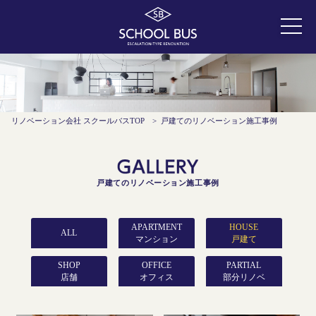
リノベーション会社 スクールバスTOP
>
戸建てのリノベーション施工事例
戸建てのリノベーション施工事例
APARTMENT
HOUSE
ALL
マンション
戸建て
COST
COST
SHOP
OFFICE
PARTIAL
~999万円
~999万円
店舗
オフィス
部分リノベ
COST
COST
1,000万円~
1,000万円~