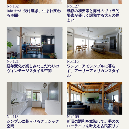
No.132
No.127
inherited -受け継ぎ、生まれ変わ
既存の和要素と海外のヴィラ的
る空間-
要素が優しく調和する大人の住
まい
No.121
No.116
経年変化が楽しみなこだわりの
ワンフロアでシンプルに暮ら
ヴィンテージスタイル空間
す、アーリーアメリカンスタイ
ル
No.113
No.109
シンプルに暮らせるクラシック
新旧の調和を意識して。夢のス
空間
ローライフを叶える古民家リノ