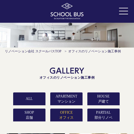
リノベーション会社 スクールバスTOP
>
オフィスのリノベーション施工事例
オフィスのリノベーション施工事例
APARTMENT
HOUSE
ALL
マンション
戸建て
COST
COST
SHOP
OFFICE
PARTIAL
~999万円
~999万円
店舗
オフィス
部分リノベ
COST
COST
1,000万円~
1,000万円~