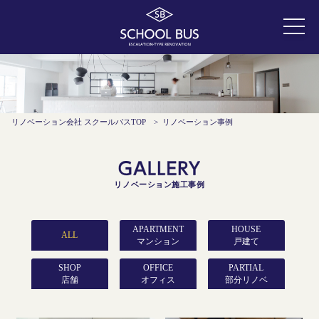
リノベーション会社 スクールバスTOP
>
リノベーション事例
リノベーション施工事例
APARTMENT
HOUSE
ALL
マンション
戸建て
COST
COST
SHOP
OFFICE
PARTIAL
~999万円
~999万円
店舗
オフィス
部分リノベ
COST
COST
1,000万円~
1,000万円~