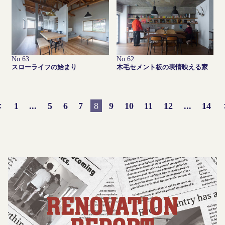
No.63
No.62
スローライフの始まり
木毛セメント板の表情映える家
＜
1
...
5
6
7
8
9
10
11
12
...
14