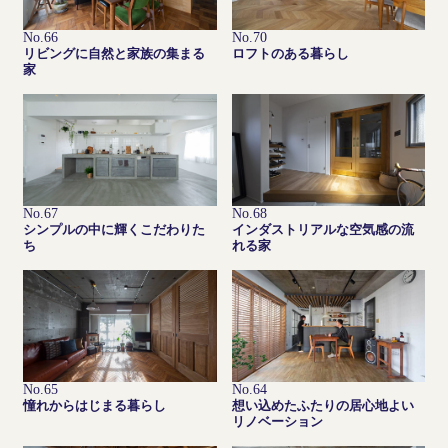
No.66
No.70
リビングに自然と家族の集まる
ロフトのある暮らし
家
No.67
No.68
シンプルの中に輝くこだわりた
インダストリアルな空気感の流
ち
れる家
No.65
No.64
憧れからはじまる暮らし
想い込めたふたりの居心地よい
リノベーション