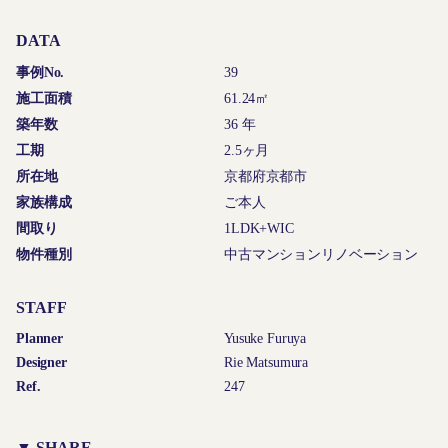
DATA
事例No.
39
施工面積
61.24㎡
築年数
36 年
工期
2.5ヶ月
所在地
京都府京都市
家族構成
ご本人
間取り
1LDK+WIC
物件種別
中古マンションリノベーション
STAFF
Planner
Yusuke Furuya
Designer
Rie Matsumura
Ref.
247
▼ SHARE