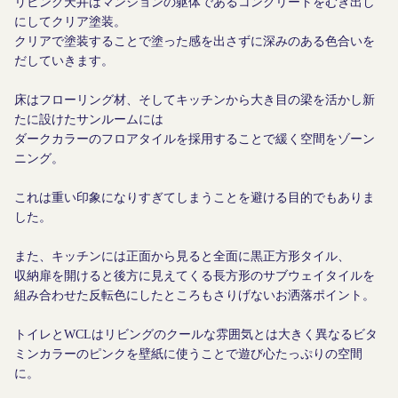
リビング天井はマンションの躯体であるコンクリートをむき出し
にしてクリア塗装。
クリアで塗装することで塗った感を出さずに深みのある色合いを
だしていきます。
床はフローリング材、そしてキッチンから大き目の梁を活かし新
たに設けたサンルームには
ダークカラーのフロアタイルを採用することで緩く空間をゾーン
ニング。
これは重い印象になりすぎてしまうことを避ける目的でもありま
した。
また、キッチンには正面から見ると全面に黒正方形タイル、
収納扉を開けると後方に見えてくる長方形のサブウェイタイルを
組み合わせた反転色にしたところもさりげないお洒落ポイント。
トイレとWCLはリビングのクールな雰囲気とは大きく異なるビタ
ミンカラーのピンクを壁紙に使うことで遊び心たっぷりの空間
に。