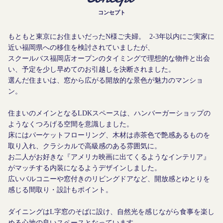
コンセプト
もともと東京にお住まいだったN様ご夫婦。 2-3年以内にご実家に
近い福岡県への移住を検討されていましたが、
スクールバス福岡店オープンのタイミングで理想的な物件と出会
い、予定を少し早めてのお引越しを決断されました。
選んだ住まいは、窓から広がる開放的な景色が魅力のマンショ
ン。
住まいのメインとなるLDKスペースは、ハンバーガーショップの
ようなくつろげる空間を意識しました。
床にはパーケットフローリング、木材は赤茶色で艶感あるものを
取り入れ、クラシカルで高級感のある雰囲気に。
お二人がお好きな『アメリカ映画に出てくるようなインテリア』
がマッチする内装になるようデザインしました。
広いバルコニーや窓付きのリビングドアなど、開放感とゆとりを
感じる間取り・設計もポイント。
ダイニングはL字窓のそばに設け、自然光を感じながら食事を楽し
める心地の良いスペースとなっています。