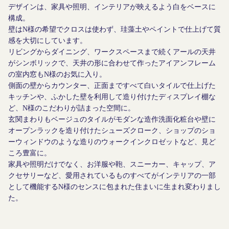
デザインは、家具や照明、インテリアが映えるよう白をベースに
構成。
壁はN様の希望でクロスは使わず、珪藻土やペイントで仕上げて質
感を大切にしています。
リビングからダイニング、ワークスペースまで続くアールの天井
がシンボリックで、天井の形に合わせて作ったアイアンフレーム
の室内窓もN様のお気に入り。
側面の壁からカウンター、正面まですべて白いタイルで仕上げた
キッチンや、ふかした壁を利用して造り付けたディスプレイ棚な
ど、N様のこだわりが詰まった空間に。
玄関まわりもベージュのタイルがモダンな造作洗面化粧台や壁に
オープンラックを造り付けたシューズクローク、ショップのショ
ーウィンドウのような造りのウォークインクロゼットなど、見ど
ころ豊富に。
家具や照明だけでなく、お洋服や鞄、スニーカー、キャップ、ア
クセサリーなど、愛用されているものすべてがインテリアの一部
として機能するN様のセンスに包まれた住まいに生まれ変わりまし
た。