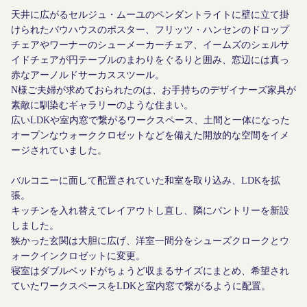
天井に広がるセルジュ・ムーユのペンダントライトに壁に立て掛
けられたバウハウスのポスター、フリッツ・ハンセンのドロップ
チェアやワーナーのシューメーカーチェア、イームズのシェルサ
イドチェアが円テーブルのまわりをぐるりと囲み、窓辺には真っ
赤なアーノルドサーカススツール。
N様ご夫婦が求めておられたのは、お手持ちのデザイナーズ家具が
素敵に馴染むギャラリーのような住まい。
広いLDKや室内窓で繋がるワークスペース、土間と一体になった
オープンなウォーククロゼットなどを備えた開放的な空間をイメ
ージされていました。
バルコニーに面して配置されていた和室を取り込み、LDKを拡
張。
キッチンを入れ替えてレイアウトし直し、隣にパントリーを新設
しました。
狭かった玄関は大胆に広げ、洋室一間分をシューズクロークとウ
ォークインクロゼットに変更。
寝室はダブルベッドがちょうど収まるサイズにまとめ、希望され
ていたワークスペースをLDKと室内窓で繋がるように配置。