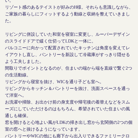
い。
リゾート感のあるテイストが好みのH様。それらも意識しながら、
ご家族の暮らしにフィットするよう動線と収納を整えていきまし
た。
リビングに併設していた和室を寝室に変更し、ルーバーデザイン
のスライドドアで緩く仕切ってLDKと一体に。
バルコニーに向かって配置されていたキッチンは角度を変えてレ
イアウトし直し、パントリーを新設して冷蔵庫がすっきり隠せる
よう工夫しました。
間取りでポイントとなるのが、住まいの端から端を直線で繋ぐ2つ
の生活動線。
リビングから寝室を抜け、WICを通り子ども室へ。
リビングからキッチン＆パントリーを抜け、洗面スペースを通っ
て洋室へ。
お洗濯や掃除、お出かけ前の身支度や帰宅後の着替えなどをスム
ーズにしていただけるのはもちろん、希望されていた住まいの風
通しも確保。
窓を開けると心地よい風がLDKの掃き出し窓から玄関側の2つの個
室の窓へと抜けるようになっています。
パントリーやWICの他にも廊下から出入りできるファミリークロ