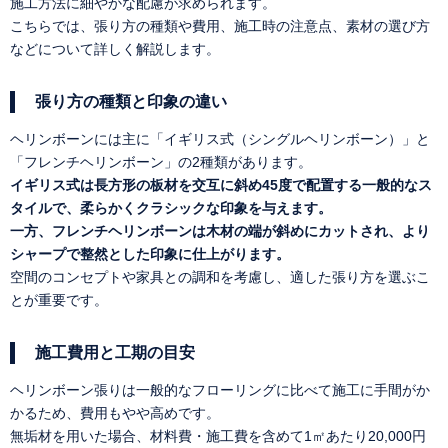
施工方法に細やかな配慮が求められます。
こちらでは、張り方の種類や費用、施工時の注意点、素材の選び方
などについて詳しく解説します。
張り方の種類と印象の違い
ヘリンボーンには主に「イギリス式（シングルヘリンボーン）」と
「フレンチヘリンボーン」の2種類があります。
イギリス式は長方形の板材を交互に斜め45度で配置する一般的なス
タイルで、柔らかくクラシックな印象を与えます。
一方、フレンチヘリンボーンは木材の端が斜めにカットされ、より
シャープで整然とした印象に仕上がります。
空間のコンセプトや家具との調和を考慮し、適した張り方を選ぶこ
とが重要です。
施工費用と工期の目安
ヘリンボーン張りは一般的なフローリングに比べて施工に手間がか
かるため、費用もやや高めです。
無垢材を用いた場合、材料費・施工費を含めて1㎡あたり20,000円