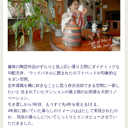
趣味の陶芸作品がずらりと並ぶ広い通り土間にダイナミックな
勾配天井、
ウッドパネルに囲まれたロフトベッドが印象的な
モダン空間。
定年退職を機に好きなことに思う存分没頭できる空間に一新し
たいと
住まれていたマンションの最上階のお部屋を大胆リノ
ベーション。
引き渡しから3年目、もうすぐ丸4年を迎えるIさま。
4年前に描いていた暮らしのイメージははたして実現されたの
か、
現在の暮らしについてじっくりとインタビューさせてい
ただきました。