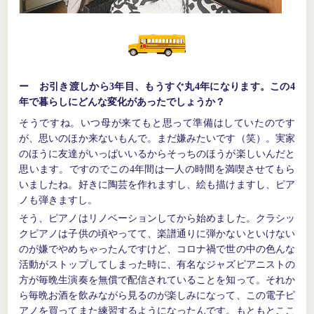
ー お引き渡しから3年目、もうすぐ丸4年になります。この4
年で暮らしにどんな変化があったでしょうか？
そうですね。いつ母が来てもと思って準備はしていたのです
が、思いのほか来ないもんで。まだ嫌みたいです（笑）。実家
のほうに友達がいっぱいいるからそっちのほうが楽しいんだと
思います。ですのでこの4年間は一人の時間を満喫させてもら
いましたね。好きに陶芸を作れますし、絵も描けますし、ピア
ノも弾きますし。
そう、ピアノはリノベーションしてから始めました。クラシッ
クピアノは子供の頃やってて、楽譜通りに弾かないといけない
のが嫌でやめちゃったんですけど、コロナ禍で世の中の色んな
活動がストップしてしまった時に、有名なジャズピアニストの
方が毎晩生演奏を無償で配信されていることを知って。それか
ら毎晩お酒を飲みながら見るのが楽しみになって、この電子ピ
アノを買ってまた練習するようになったんです。もともとここ