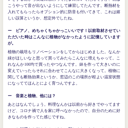
こうやって音が出ないようにして練習してたんです。断熱材を
入れてもらったらオプション的に防音も付いてきて、これは嬉
しい誤算というか、想定外でしたね。
ー ピアノ、めちゃくちゃかっこいいです！以前取材させてい
ただいた時はこんなに植物がなかったように記憶しています
が。
植物の栽培もリノベーションをしてからはじめました。なんか
緑がほしいなと思って買ってみたらこんなに増えちゃって。こ
れなんか100均で買ったやつなんです。鉢を作って大きいのに
変えていったらそれに合わせてこんなに大きくなって。植物に
関しても断熱効果というか、窓辺のこの場所が程よい温室状態
になっててほんとによく育つんですよ。
ー 音楽と植物、他には？
あとはなんでしょう。料理なんかは以前から好きでやってます
けど、コロナ禍で人を家に呼べなかったので、自分のために好
きなものを作ってた感じですね。