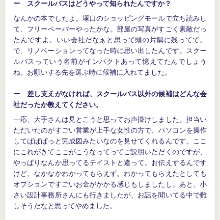
ー スクールバスはどうやって知られたんですか？
なんかの本でしたよ。塚口のショッピングモールで立ち読みし
て、フリーペーパーやったかな。部屋の写真がすごく素敵だっ
たんですよ。いい会社だなぁと思って頭の片隅に残ってて。
で、リノベーションってなった時に思い出したんです。スクー
ルバスっていう名前がインパクトあって憶えてたんでしょう
ね。お願いする先を選ぶ時に候補に入れてました。
ー 差し支えがなければ、スクールバス以外の候補はどんな会
社だったか教えてください。
一応、大手さんは見とこうと思ってお声掛けしました。担当い
ただいたのがすごい営業が上手な女性の方で、パソコンを操作
してぱぱぱっと完成図みたいなのを見せてくれるんです。ここ
にこれがきてここがこうなってってご説明いただくのですが、
やっぱりなんか思ってるテイストと違って。お伝えするんです
けど、なかなかわかってもらえず。わかってもらえたとしても
オプションですごいお金がかかる感じもしましたし。あと、小
さい設計事務所さんにも行きましたが、お話を聞いてる中で難
しそうだなと思ってやめました。