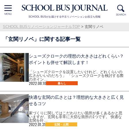
SCHOOL BUSがお届けする中古リノベーションお役立ち情報
SCHOOL BUSリノベーションジャーナルTOP
>
玄関リノベ
「
玄関リノベ
」に関する記事一覧
シューズクロークの理想の大きさはどれくらい？
ポイントも併せて解説します！
「シューズクロークを設置したいけれど、どれくらいの
広さがいいのだろう」 「シューズクロークを検討する際
のポイン…
2022.08.10
暮らし
快適な玄関の広さとは？理想的な大きさと広く見
せるコツ
家づくりに関してはこだわりたい箇所が多くあるかと思
いますが、玄関も非常に大切な箇所の1つです。 快適な
玄関を叶…
2022.01.31
玄関・土間