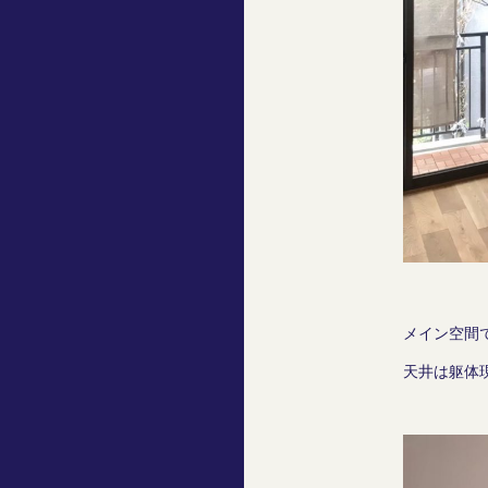
メイン空間
天井は躯体