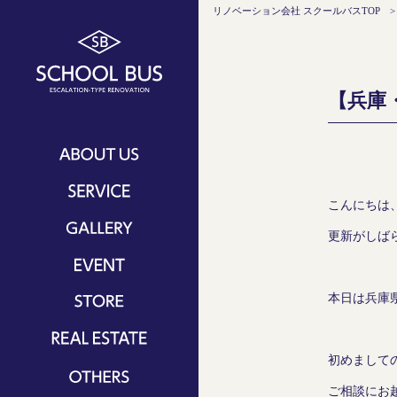
リノベーション会社 スクールバスTOP
【兵庫
スクールバスについて
コンセプト
サービス一覧
こんにちは
スクールバスの特徴
ワンストップリノベーション
リノベーション事例
更新がしば
ご自宅リノベーション
リノベーションリポート
イベント
マンションリノベーション
OBインタビュー
OBの家見学
本日は兵庫
ショールーム＆カフェ一覧
戸建てリノベーション
SCHOOL BUS 大阪
初めまして
リノベーションの流れ
SCHOOL BUS 京都
費用シミュレーション
ご相談にお
対応エリア