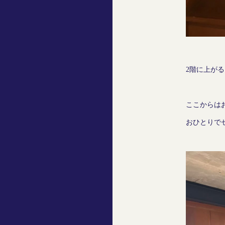
2階に上が
ここからは
おひとりで