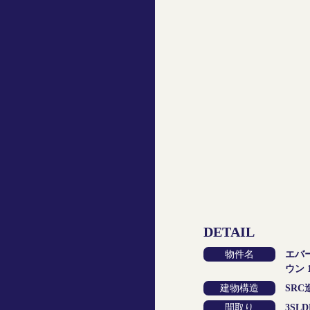
DETAIL
物件名
エバ
ウン 
建物構造
SRC
間取り
3SLD