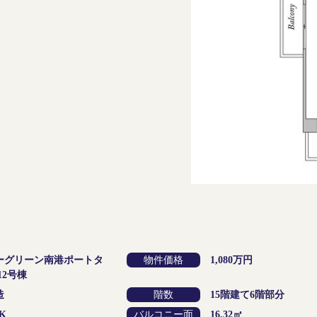
ーグリーン南港ポートタ
物件価格
1,080万円
12号棟
造
階数
15階建て6階部分
K
バルコニー面
16.32㎡