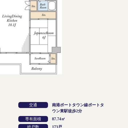
交通
南港ポートタウン線ポートタ
ウン東駅徒歩2分
専有面積
87.74㎡
総戸数
173戸