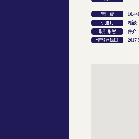
管理費
10,4
引渡し
相談
取引形態
仲介
情報登録日
2017.