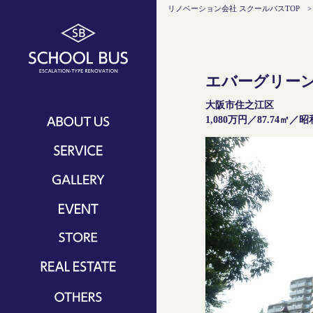
リノベーション会社 スクールバスTOP
エバーグリーン
大阪市住之江区
1,080万円／87.74㎡／昭
スクールバスについて
コンセプト
サービス一覧
スクールバスの特徴
ワンストップリノベーション
リノベーション事例
ご自宅リノベーション
リノベーションリポート
イベント
マンションリノベーション
OBインタビュー
OBの家見学
ショールーム＆カフェ一覧
戸建てリノベーション
SCHOOL BUS 大阪
リノベーションの流れ
SCHOOL BUS 京都
費用シミュレーション
対応エリア